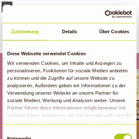
Page overview
Full screen
Zustimmung
Details
Über Cookies
Download as PDF
Diese Webseite verwendet Cookies
Wir verwenden Cookies, um Inhalte und Anzeigen zu
personalisieren, Funktionen für soziale Medien anbieten
zu können und die Zugriffe auf unsere Website zu
analysieren. Außerdem geben wir Informationen zu der
Verwendung unserer Website an unsere Partner für
soziale Medien, Werbung und Analysen weiter. Unsere
Partner führen diese Informationen möglicherweise mit
weiteren Daten zusammen, die uns bereitgestellt oder die
im Rahmen der Nutzung der Dienste gesammelt wurden.
Hinweis auf Verarbeitung der auf dieser Webseite
Einwilligungsauswahl
erhobenen Daten in den USA durch Google: Unsere
Notwendig